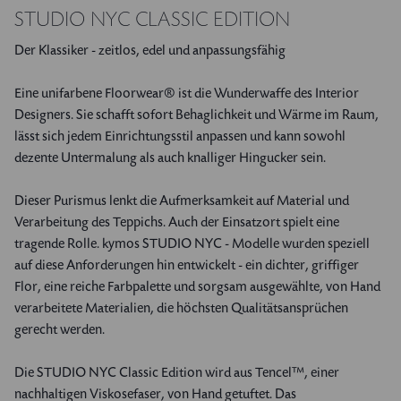
STUDIO NYC CLASSIC EDITION
Presse
Deutsch
Der Klassiker - zeitlos, edel und anpassungsfähig
THE ATELIER
English
Eine unifarbene Floorwear® ist die Wunderwaffe des Interior
Newsletteranmeldung
Designers. Sie schafft sofort Behaglichkeit und Wärme im Raum,
lässt sich jedem Einrichtungsstil anpassen und kann sowohl
dezente Untermalung als auch knalliger Hingucker sein.
Dieser Purismus lenkt die Aufmerksamkeit auf Material und
Verarbeitung des Teppichs. Auch der Einsatzort spielt eine
tragende Rolle. kymos STUDIO NYC - Modelle wurden speziell
auf diese Anforderungen hin entwickelt - ein dichter, griffiger
Flor, eine reiche Farbpalette und sorgsam ausgewählte, von Hand
verarbeitete Materialien, die höchsten Qualitätsansprüchen
gerecht werden.
Die STUDIO NYC Classic Edition wird aus Tencel™, einer
nachhaltigen Viskosefaser, von Hand getuftet. Das